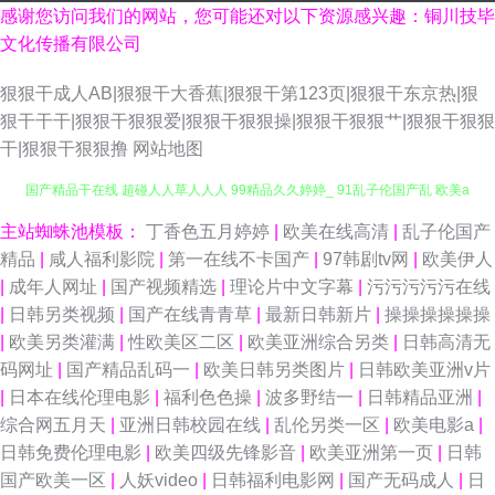
感谢您访问我们的网站，您可能还对以下资源感兴趣：铜川技毕
文化传播有限公司
狠狠干成人AB|狠狠干大香蕉|狠狠干第123页|狠狠干东京热|狠
狠干干干|狠狠干狠狠爱|狠狠干狠狠操|狠狠干狠狠艹|狠狠干狠狠
干|狠狠干狠狠撸
网站地图
国产精品干在线 超碰人人草人人人 99精品久久婷婷_ 91乱子伦国产乱 欧美a
在观看 超碰在线人人人摸 91综合色图 日韩综合专区 不卡av在线电影网 新不
主站蜘蛛池模板：
丁香色五月婷婷
|
欧美在线高清
|
乱子伦国产
精品
|
咸人福利影院
|
第一在线不卡国产
|
97韩剧tv网
|
欧美伊人
卡AV电影 日韩欧美天堂网 海角社区福利专区 91九色TS丰满人妖 欧美另类
|
成年人网址
|
国产视频精选
|
理论片中文字幕
|
污污污污污在线
|
日韩另类视频
|
国产在线青青草
|
最新日韩新片
|
操操操操操操
性交 97人妻资源站 婷婷无码一区二区 国产精品不卡一区 日日射福利导航
|
欧美另类灌满
|
性欧美区二区
|
欧美亚洲综合另类
|
日韩高清无
码网址
|
国产精品乱码一
|
欧美日韩另类图片
|
日韩欧美亚洲v片
AV五码 日韩三级在线 9178看片视频 91偷自网 91香蕉婷婷 岛国网址 国产稀
|
日本在线伦理电影
|
福利色色操
|
波多野结一
|
日韩精品亚洲
|
综合网五月天
|
亚洲日韩校园在线
|
乱伦另类一区
|
欧美电影a
|
缺精品盗摄盗拍 欧美一区二区免费人妻 午夜寂寞精品影院 影音先锋女人网
日韩免费伦理电影
|
欧美四级先锋影音
|
欧美亚洲第一页
|
日韩
国产欧美一区
|
人妖video
|
日韩福利电影网
|
国产无码成人
|
日