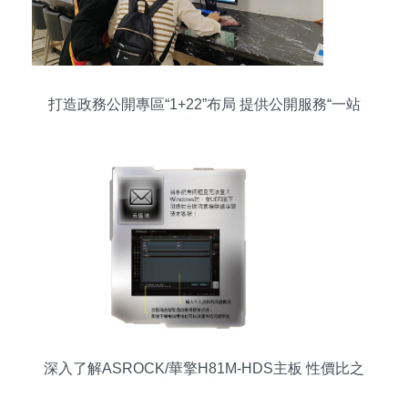
打造政務公開專區“1+22”布局 提供公開服務“一站
式”體驗
深入了解ASROCK/華擎H81M-HDS主板 性價比之
選與信息來源咨詢