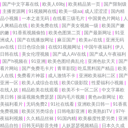
|
国产中文字幕在线
|
欧美人69bj
|
欧美精品第一页
|
国产限制级
|
主播资源网
|
91视频网在线
|
欧美一级aa
|
成人涩涩涩
|
国内精
品小视频
|
一本之道无码
|
在线看三级毛片
|
中国黄色片网站
|
人
人爽精品在线
|
欧美免费在线
|
国产美女视频一级
|
欧美国产嫩
的嫩
|
91香蕉视频偷拍
|
欧美色图第二页
|
国产最新网址
|
91亚
洲成人
|
国产在线播放网址
|
麻豆国产
|
欧美a√在线
|
亚洲无码
av在线
|
日日色综合操
|
在线91视频网址
|
中国午夜福利
|
伊人
日韩在线
|
美女伦理视频
|
国产成人AV在线
|
国产成人午夜福利
|
国产h视频在
|
91亚洲
|
欧美色图经典乱伦
|
亚洲色欲天天
|
国产
看片网站
|
国产免费毛卡片
|
青草影院
|
吃瓜黑料国产精品
|
欧美
人在线
|
免费看片神嚣
|
成人激情不卡
|
亚洲欧美福利二区
|
国产
亚洲一区
|
欧美人成综合在线
|
欧美C级影院
|
性爱福利小视频
|
在线人妖
|
精品欧美在线观看
|
欧美不卡一区二区
|
中文字幕欧
美日韩
|
操逼视频免费瑟瑟
|
国内毛片视频
|
黄色av新网址
|
欧
美福利看片
|
无码免费2
|
91社在线看
|
亚洲欧美日韩一
|
91香蕉
免费视频
|
欧美区另类综合
|
日韩电影亚洲
|
欧美熟妇TV
|
97午
夜福利视频
|
久久精品丝袜
|
91国内精
|
欧美极度性爱另类
|
亚洲
精品自拍
|
日韩无码影音先锋
|
人妖瑟瑟视频精品
|
日本久久成