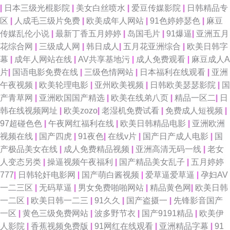
视频网 日韩入√ 丝袜美腿足交 伊人干大香蕉 91cn福利 99偷拍网 国产精品久
|
日本三级光棍影院
|
美女白丝喷水
|
爱豆传媒影院
|
日韩精品专
区
|
人成毛三级片免费
|
欧美成年人网站
|
91色婷婷瑟色
|
麻豆
久福 久久高清黄色视频网 欧美日韩成人国产 午夜VT影院 在线观看亚洲色图
传媒乱伦小说
|
最新丁香五月婷婷
|
岛国毛片
|
91爆逼
|
亚洲五月
花综合网
|
三级成人网
|
韩日成人
|
五月花亚洲综合
|
欧美日韩字
91传媒 91热资源站 97国产视频 岛国精品在线播放 九九热久久 免费91 青青
幕
|
成年人网站在线
|
AV共享基地污
|
成人免费观看
|
麻豆成人A
片
|
国语电影免费在线
|
三级色情网站
|
日本福利在线观看
|
亚洲
草热 深夜在线91 91精品成品种 自拍第一页 91蜜桃黄 91婷婷和 超踫色偷偷
午夜视频
|
欧美轮理电影
|
亚州欧美视频
|
日韩欧美瑟瑟影院
|
国
产青草网
|
亚洲欧国国产精选
|
欧美在线弟八页
|
精品一区二
|
日
福利在线 麻豆影视小说 色悠悠成人网 91成人色网 91免费性爱色情 久草视频
韩在线视频网址
|
欧美zozo
|
老湿机免费试看
|
免费成人短视频
|
97超碰色色
|
午夜网红福利在线
|
欧美日韩精品电影
|
亚洲欧洲
福利在线 色综色囯产欧美曰韩 夜先锋女人AV资源 91成人进入入口 AV日韩
视频在线
|
国产四虎
|
91夜色
|
在线v片
|
国产日产成人电影
|
国
产极品美女在线
|
成人免费精品视频
|
亚洲高清无码一线
|
老女
导航福利 九色五月天婷婷 日韩1024黄色 亚洲一本在线 91国产ts 91热播社
人变态另类
|
操逼视频午夜福利
|
国产精品美女乱子
|
五月婷婷
777
|
日韩轮奸电影网
|
国产萌白酱视频
|
爱草逼爱草逼
|
孕妇AV
区 91玉足丝袜脚 阿v资源网 国产精品第一页色 欧美黄色成人日韩 天堂在线
一二三区
|
无码草逼
|
男女免费啪啪网站
|
精品黄色网
|
欧美日韩
一二区
|
欧美日韩一二三
|
91久久
|
国产盗摄一
|
先锋影音国产
观看视频8 91操熟女 91蝌蚪pron 91视频专区 97在线资源站播放 国产极品久
一区
|
黄色三级免费网站
|
波多野节衣
|
国产9191精品
|
欧美伊
人影院
|
香蕉视频免费版
|
91网红在线观看
|
亚洲精品字幕
|
91