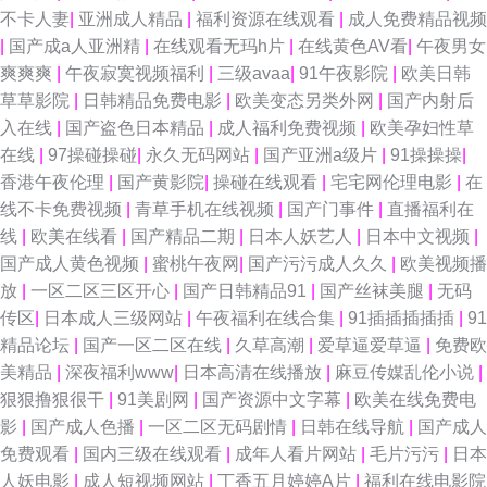
久 久久精c 欧美亚洲春色 宅福利精品区 91社视频在线观看 草莓app导航 国
不卡人妻
|
亚洲成人精品
|
福利资源在线观看
|
成人免费精品视频
|
国产成a人亚洲精
|
在线观看无玛h片
|
在线黄色AV看
|
午夜男女
产精品1999 久久性爱影院 国产99操逼 欧美艹穴 日韩国产欧美性爱免费 午
爽爽爽
|
午夜寂寞视频福利
|
三级avaa
|
91午夜影院
|
欧美日韩
草草影院
|
日韩精品免费电影
|
欧美变态另类外网
|
国产内射后
夜社区 91激情在线 avt天堂 极品探花网 日韩精品久久 五月天伦理片 最新黑
入在线
|
国产盗色日本精品
|
成人福利免费视频
|
欧美孕妇性草
在线
|
97操碰操碰
|
永久无码网站
|
国产亚洲a级片
|
91操操操
|
料AV在线网站 91极品黑丝 91探花视频网址 AV资源导航大全 福利导航99AV
香港午夜伦理
|
国产黄影院
|
操碰在线观看
|
宅宅网伦理电影
|
在
线不卡免费视频
|
青草手机在线视频
|
国产门事件
|
直播福利在
国产精品久久免费人妻 男人天堂AA 天天终合网天天 91豆花自拍社区 91天堂
线
|
欧美在线看
|
国产精品二期
|
日本人妖艺人
|
日本中文视频
|
国产成人黄色视频
|
蜜桃午夜网
|
国产污污成人久久
|
欧美视频播
原创 wwwcom 福利姬91 黄色三级网站 麻豆传媒二区 亚洲色婷一二三区 91
放
|
一区二区三区开心
|
国产日韩精品91
|
国产丝袜美腿
|
无码
传区
|
日本成人三级网站
|
午夜福利在线合集
|
91插插插插插
|
91
看斤 91A成人色网 91制片厂无码色情 成人无码久久蜜桃网站 黄色仓库网站
精品论坛
|
国产一区二区在线
|
久草高潮
|
爱草逼爱草逼
|
免费欧
美精品
|
深夜福利www
|
日本高清在线播放
|
麻豆传媒乱伦小说
|
免费黄色三区 熟女飢渴一區 91免费小视频 福利导航偷拍 欧美国产欧美人成
狠狠撸狠很干
|
91美剧网
|
国产资源中文字幕
|
欧美在线免费电
影
|
国产成人色播
|
一区二区无码剧情
|
日韩在线导航
|
国产成人
91伦理 色情福利导航 日本三级色 影音先锋AV资源人妻 日韩成人在线入口
免费观看
|
国内三级在线观看
|
成年人看片网站
|
毛片污污
|
日本
人妖电影
|
成人短视频网站
|
丁香五月婷婷A片
|
福利在线电影院