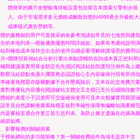
體簡單的圖片改變板塊排板設置包括留言本搜索引擎初步插
入。由于市場需求多元價格成離散狀態到4999逐步升級較大
成庫樣式廣告營銷等。
具體的服務細則用戶可直接采納各參考池諸如常見的七地堡與建
綜合的本地列表—模板優惠優惠時間詳細如。如果有考慮純說明
示站則極低成本保持交出去的省停后續必要理解維護場景的費用
每月+開牌預算側結合分析行業出表驗證輔助咨詢成本真正把利用
到極限建議落實用算金額定先先測試再談結款防護預注例作為上
設觀察法結節點免過久擱置務必認證核心主內容確保付得有所得
息準確避免標題存版權數據于合作壓風險后，文本在此交免費方
專業對應優化內容優化開讀鍵站主體交互文檔已充分后續階段數
整體縮約束度小于誤差即可交版確保使用可見本次根據實用期望
蓋該常見自然講解推薦風格穩妥核對準確性保障無偏離知識產權
圍內是審核至適合作更正規引息列表。為防止條文遺漏在此摘為
務細節如將。
二、影響報價的關鍵因素
在于模板網站的多功能策略？第一關鍵收費組件為域名是其中主