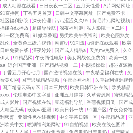
国产精品自拍在线 www欧美成人 91n二区 国产精品中文网 91黑丝国 色撸露
|
成人动漫在线看
|
日日夜夜一二区
|
五月天性爱
|
A片网站网址
|
91直播网
|
丁香五月首页
|
日韩中文字幕网址
|
国产免费不卡
|
在线观看 九九久久日韩无码 午夜福利爽日网 欧美爱爱网在线看 国产自拍网
社区福利影院
|
深夜伦理
|
污污涩涩久久95
|
黄毛片污网站视频
|
操碰在线播放
|
超碰导导航
|
深夜福利姬
|
私人影院一区二区
|
站 国产午夜精品探花寻花 亚洲色图86p 91社区免费1区二区 变态另类无码
91一区免费高
|
91嫩草香蕉
|
另类欧美午夜福利
|
欧美色图熟女
乱伦
|
全黄色三级片视频
|
蜜臀tv
|
91刺激
|
a资源在线观看
|
欧美
精东A片 日韩欧美成 亚洲色图国产传媒 91豆花视频社区 福利二区第一页 欧
日韩免费在线
|
深夜婷婷
|
国产成人精品a
|
天美mv免费入
|
久久
伊人
|
91精品网
|
午夜两性电影
|
美女网战色免费的
|
欧美一级
美人妻色图 熟女飢渴一區 影音先锋av中文字幕 97色色资源总站 夜里操成人
aa
|
综合国产亚洲
|
国产精品视频一二
|
抖阴操操操
|
超碰资源撸
|
丁香五月开心七月
|
国产激情视频在线
|
午夜精品福利在线
|
免
导航 91黑丝高跟 操国产大姐 成人福利在线免费观看 影音先锋三级伦理 95国
费黄页网
|
国产思瑞精品视频
|
午夜香蕉福利
|
久草福利资源视频
|
国产精品云码专区
|
日本三片级
|
欧美日韩亚洲在线
|
欧美精品
产在线 福利社蜜桃 欧美浮力 深夜男人天堂av 天堂视频西区 超碰在线大青青
xxxx
|
伦理电影中文字幕
|
亚洲五月婷婷
|
久草资源网
|
蜜桃精品
成人影片
|
国产视频在线
|
豆花福利导航
|
香蕉视频日叉
|
国产成
青青 精品一二三四匹 影音先锋AV电影源 99久久精品无码 久草在线 日本黑
人精品无码
|
欧美va亚洲
|
欧美日韩一线
|
91国产区
|
午夜免费福
利密臀
|
亚洲性色在线视频
|
中文字幕日韩一区
|
午夜精品店
|
亚
料精品天堂0 亚洲中文别类日韩 91秀秀妹视频 91情趣网站在线观看 欧日韩
洲欧美中文
|
喷潮福利姬网站
|
91自拍视频
|
欧美在线色图片
|
人人奸人人操
|
日韩在线免费看
|
免费电影日韩电影
|
国产精品