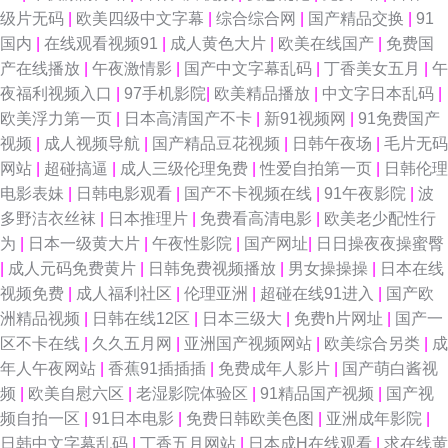
级片无码
|
欧美四级中文字幕
|
综合综合网
|
国产精品交换
|
91
国内
|
在线观看视频91
|
成人黄色大片
|
欧美在线国产
|
免费国
产在线播放
|
午夜激情影
|
国产中文字幕乱码
|
丁香美女五月
|
午
夜福利视频入口
|
97手机影院
|
欧美精品播放
|
中文字日本乱码
|
欧美浮力第一页
|
日本高清国产不卡
|
新91视频网
|
91免费国产
视频
|
成人视频导航
|
国产精品豆花视频
|
日韩午夜场
|
毛片无码
网站
|
超碰搞逼
|
成人三级伦理免费
|
性爱自拍第一页
|
日韩伦理
电影表妹
|
日韩电影观看
|
国产不卡视频在线
|
91午夜影院
|
波
多野洁衣丝袜
|
日本推理片
|
免费看高清电影
|
欧美老少配性行
为
|
日本一级黄大片
|
午夜性影院
|
国产网址
|
日日操夜夜操蜜臀
|
成人元码免费黄片
|
日韩免费视频播放
|
男女操操操
|
日本在线
视频免费
|
成人福利社区
|
伦理亚洲
|
超碰在线91进入
|
国产欧
洲精品视频
|
日韩在线12区
|
日本三级大
|
免费h片网址
|
国产一
区不卡在线
|
久久五月网
|
亚洲国产视频网站
|
欧美综合另类
|
成
年人午夜网站
|
香蕉91插插插
|
免费成年人影片
|
国产萌白酱视
频
|
欧美自慰六区
|
老湿影院体验区
|
91精品国产视频
|
国产视
频自拍一区
|
91日本电影
|
免费日韩欧美色图
|
亚洲成年影院
|
日韩中文字幕乱码
|
丁香五月网站
|
日本成H在线观看
|
求在线黄