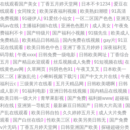
精品社区麻豆 人人操久久 视频在线国产 性生活免费观看视频 91TV在线播放
在线观看国产美女
|
丁香五月婷天堂网
|
日本不卡1234
|
爱豆在
线观看
|
女同辣文
|
欧美深夜福利视频
|
欧美熟妇潮喷
|
91高清
91康先生在线观看 91人人插 91一区视频 爱豆视频在线观看免费 狠狠干成人
免费视频
|
91碰伊人
|
91爱丝小仙女
|
一区二区国产色色
|
亚洲无
码av在线
|
主播福利姬h在线
|
亚洲色色图片
|
成人美女
|
午夜免
在线综合网 波多野吉依久久 久草资源网 欧美日韩成人另类 日美欧一本道 亚
费福利不卡
|
国产特级片
|
国产福利小视频
|
91猫先生
|
欧美成人
免费精品
|
欧美精品日韩精品
|
国内免费在线视频
|
gay片
|
91豆
欧免费看 综合九九 91海角社区在线看 美女抠逼 欧美综合色 四虎影院8848
花在线观看
|
欧美日韩色中色
|
亚洲丁香五月婷婷
|
深夜福利无
码导航
|
午夜xxxx
|
日韩免费一级电影
|
日韩欧美网址
|
丁香综合
午夜成人精品一区 亚洲黄色小说网站 91大神桃色 91美女视频 91视频国语免
五月
|
国产精品欢迎观看
|
丝瓜视频成人免费
|
91短视频在线
|
在
线黄色av网
|
久草网页
|
抖阴色色91
|
午夜叉叉叉
|
日本欧美一
费 91亚洲资源站 99主播福利视频 韩国成人AV三级片 久久午夜成人网 欧美
区二区
|
家族乱伦
|
小蝌蚪视频下载污
|
国产中文大片在线
|
午夜
福利云c
|
三级黄片在线看
|
五月天精品网
|
日韩欧美嗯啊
|
日韩
亚洲在线 日韩中文字幕 在线观看91精品福利 91大神影音 91国产美女 91欧
成人影片
|
91福利电影
|
亚洲日韩在线视频
|
国内精品在线视频
|
欧美日韩一级大片
|
青苹果影视
|
国产免费
|
福利姬www
|
超碰福
美大 玖玖热精品视频 超碰91在线 黑人妖肏逼 玖玖在线 女同15p 青青久久精
利在线
|
亚洲第一导航页
|
最新麻豆日韩国产
|
日韩大片高清
|
国
产乱在线观看
|
欧美日韩自拍
|
久久婷婷五月天
|
成人大片免费
品成人网 91精东福利片 91熊猫传媒成人 97亚洲免费电影 国产偷自区 内射
观看
|
国产白丝在线0
|
性欧美三区
|
欧美另类日韩无
|
国产免费
ⅴ片无码
|
丁香五月婷天堂网
|
日韩亚洲国产欧美
|
探碰超碰分类