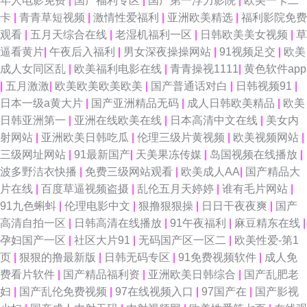
年人电影免费
|
国产福利专区
|
国产第一浮力影院
|
欧美一卡二
卡
|
青青草短视频
|
激情性爱福利
|
亚洲欧美精选
|
福利影院免费
观看
|
五月天综合在线
|
老湿机福利一区
|
日韩欧美美女视频
|
草
逼看黄片
|
午夜后入福利
|
男女深夜操操网站
|
91视频足交
|
欧美
成人女同区乱
|
欧美福利电影在线
|
青青操视1111
|
黄色软件app
|
五月激激
|
欧美欧美欧美欧美
|
国产普通话对白
|
日韩视频91
|
日本一级a黄大片
|
国产亚洲精品无码
|
成人日韩欧美精品
|
欧美
日韩亚洲第一
|
亚洲在线欧美在线
|
日本高清中文在线
|
美女内
射网站
|
亚洲欧美日韩吃瓜
|
伦理三级片黄视频
|
欧美视频网站
|
三级网址网站
|
91最新国产
|
天美果冻传媒
|
岛国视频在线播放
|
波多野洁衣快播
|
免费三级网站观看
|
欧美成人AA
|
国产精品大
片在线
|
百度草逼视频盗摄
|
乱伦五月天婷婷
|
谁有毛片网站
|
91九色蝌蚪
|
伦理电影中文
|
狠撸狠狠操
|
日日干夜夜爽
|
国产
高清自拍一区
|
日韩高清在线播放
|
91午夜福利
|
麻豆精东在线
|
孕妇国产一区
|
社区大片91
|
无码国产区一区二
|
欧美性爱-第1
页
|
狠狠的撸最新版
|
日韩无码专区
|
91免费视频软件
|
成人免
费看片软件
|
国产精品福利资
|
亚洲欧美日韩综合
|
国产乱肥老
妇
|
国产乱伦免费视频
|
97在线视频入口
|
97国产在
|
国产影视