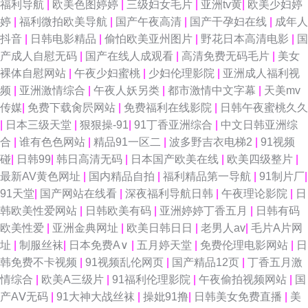
福利导航
|
欧美色图婷婷
|
三级妇女毛片
|
亚洲tv黄
|
欧美少妇婷
婷
|
福利微拍欧美导航
|
国产午夜高清
|
国产干孕妇在线
|
成年人
抖音
|
日韩电影精品
|
偷怕欧美亚州图片
|
野花日本高清电影
|
国
产成人自慰无码
|
国产在线人成观看
|
高清免费无码毛片
|
美女
裸体自慰网站
|
午夜少妇蜜桃
|
少妇伦理影院
|
亚洲成人福利视
频
|
亚洲激情综合
|
午夜人妖另类
|
都市激情中文字幕
|
天美mv
传媒
|
免费下载肏屄网站
|
免费福利在线影院
|
日韩午夜蜜桃久久
|
日本三级天堂
|
狠狠操-91
|
91丁香亚洲综合
|
中文日韩亚洲综
合
|
谁有色色网站
|
精品91一区二
|
波多野吉衣电梯2
|
91视频
碰
|
日韩99
|
韩日高清无码
|
日本国产欧美在线
|
欧美四级整片
|
最新AV黄色网址
|
国内精品自拍
|
福利精品第一导航
|
91制片厂
|
91天堂
|
国产网站在线看
|
深夜福利导航日韩
|
午夜理论影院
|
日
韩欧美性爱网站
|
日韩欧美有码
|
亚洲婷婷丁香五月
|
日韩有码
欧美性爱
|
亚洲金典网址
|
欧美日韩日日
|
老男人av
|
毛片A片网
址
|
制服丝袜
|
日本免费A∨
|
五月婷天堂
|
免费伦理电影网站
|
日
韩免费不卡视频
|
91视频乱伦网页
|
国产精品12页
|
丁香五月激
情综合
|
欧美A三级片
|
91福利伦理影院
|
午夜偷拍视频网站
|
国
产AⅤ无码
|
91大神大战丝袜
|
操妣91撸
|
日韩美女免费直播
|
美