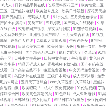
操逼 91黑料吧 欧美成人黑白配 中文网91 91自慰 国产精品一区在线懂色 欧
18成人
|
日韩精品手机在线
|
吃瓜黑料探花国产
|
欧美性爱二区
三区
|
国产丝袜电影
|
欧美丝袜足交
|
欧美日韩最新
|
探花天天操
美91性爱 探花唐先生 91TV澳洲华人 91熟女黑丝 成人欧美日韩 成人视频无
|
国产另类图片
|
无码成人毛片
|
91夯先生
|
五月天色色综合
|
国
产护士在病房a
|
另类三区
|
五月婷激
|
国产素人在线观看
|
久草
乱码 亚洲AV东方在线 91丝袜熟女在线资源 国产久久精品 欧美视频自拍 午
在线在线
|
夜射猫国产视频
|
深夜福利影院
|
91茄子短视频
|
成
人免费版欧美州
|
亚洲视频国产精品
|
五月天综合在线
|
91视频
夜成人区在线 91国产黑料 91资源站在线观看 欧美性爱网综合 91Cn亚洲 91
地址
|
香蕉伊人在线
|
免费真人直播观看
|
午夜色色爱
|
97香蕉
在线视频
|
日韩欧美第二页
|
欧美激情性爱网
|
狠狠干导航
|
免费
永久入口网址 91深夜福利一区 亚洲性爱wf 91免费社区 ts人妖网站国产 精品
无毒黄色网址
|
国产精品无码二区
|
福利导航大全
|
久草cn
|
91精
品一区
|
日韩中文字幕av
|
日韩中文字幕v
|
午夜影视
|
黄色频道
无码一区二区无码 91TV做爱视频 91国在线第一页 五月天影院 国产精品欧美
中文字幕
|
精品无码成人av
|
香蕉视频下载污版
|
国产有码在线
观看
|
日本高清在线不卡
|
嘛豆免费视频
|
中文无码免费视频
|
黄
在线网址 91抖阴吃瓜蜜桃 日韩理论片观看 日韩中文a 青娱乐豆花视频 久草
啪啪网
|
岛国大片在线直播
|
三级日本网站
|
成人无码A级
|
免费
毛片w网址
|
五月天丁香综合
|
com久草视频
|
久草导航
|
黑丝袜
福利资源在玷 性生交视频 91激情91激情 avtt变态 狠狠干2025 青娱乐91豆
自慰喷白浆
|
欧美狠狠艹
|
成人午夜免费观看
|
91伦理视频
|
丁香
婷婷综合网
|
欧美黄色高清另类
|
91色蝌蚪
|
成人亚洲电影
|
91黑
花 国产视频欧美 午夜欧美久久一 91极品网站 AV海角女人操逼网 日韩亚洲
丝视频
|
日韩导航
|
美女伦理片
|
精品日韩在线播放
|
爱豆传媒网
站
|
国产免费福利
|
91丝袜在线
|
成人综合大香蕉
|
亚洲免费av永