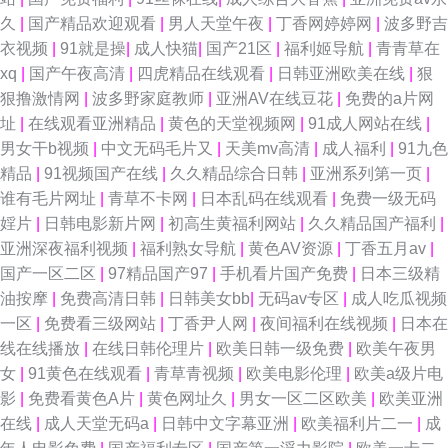
欧美综合在线 91人妻人人妻人人 东方AV在线一
久
|
国产精品欢迎观看
|
男人天堂午夜
|
丁香网婷婷网
|
波多野吉
衣视频
|
91就是操
|
成人快猫
|
国产21区
|
福利姬导航
|
青青草在
xq
|
国产午夜高清
|
四虎精品在线观看
|
日韩亚洲欧美在线
|
狠
狠撸激情网
|
波多野家庭教师
|
亚洲AV在线豆花
|
免费的a片网
址
|
在线观看亚洲精品
|
黄色的天堂视频网
|
91成人网站在线
|
男女干b视频
|
中文无码毛片又
|
天美mv高清
|
成人福利
|
91九色
精品
|
91视频国产在线
|
久久精品综合日韩
|
亚洲系列第一页
|
谁有毛片网址
|
青草不卡网
|
日本乱码在线观看
|
免费一级无码
婬片
|
日韩电影新片网
|
初高生黄福利网站
|
久久精品国产福利
|
亚洲深夜福利视频
|
福利熟女导航
|
黄色AV资源
|
丁香五月av
|
国产一区二区
|
97精品国产97
|
手机看片国产免费
|
日本三级精
油按摩
|
免费高清日韩
|
日韩美女bb
|
无码av专区
|
成人吃瓜视频
一区
|
免费看三级网站
|
丁香尹人网
|
夜间福利在线视频
|
日本在
线在线播放
|
在线日韩伦理片
|
欧美日韩一级免费
|
欧美午夜男
女
|
91黄色在线观看
|
青草青视频
|
欧美电影伦理
|
欧美a级片电
影
|
免费看黄色A片
|
黄色网址久
|
男女一区二区欧美
|
欧美亚洲
在线
|
成人天堂无码a
|
日韩中文字幕亚洲
|
欧美福利片二一
|
成