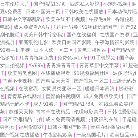
日本伦理大片
|
国产精品137页
|
四虎私人影视
|
小蝌蚪视频
|
麻
豆v免费看
|
日本韩国第一页
|
日韩欧美在线播放
|
日本动作片吧
|
日韩中文字幕乱码
|
欧美在线不卡视频
|
午夜毛a片
|
香港伦理
电影
|
成人免费看AA片
|
狠狠干另类
|
91丝袜长腿国产
|
国产92
刮伦脏话
|
欧美日韩中字影院
|
国产在线福利
|
在线国产资源
|
亚
洲视屏
|
家庭乱伦电影
|
欧美日韩国产影院
|
午夜激情福利影院
|
91看手机电视
|
日本人妖一区二区
|
黄色三极网站
|
国产精品情
侣愉拍
|
91青青祝频免费
|
免费色av17草
|
91手机视频
|
国产美
女自拍视频
|
AV99V
|
青青操青青干
|
青青草原中文字幕
|
91超碰
干
|
欧美另类色图
|
在线播放观看
|
91视频福利社区
|
波多野结yi
|
艹逼不卡视频
|
国产精品天天看
|
国产视频一区二
|
三级无码黄
色视频
|
在线蜜乳
|
女同另类亚洲一区
|
暖暖日本高清
|
超碰碰
色
|
青青草在线网址
|
蜜臀偷拍视频网
|
成人免费版欧美州
|
国产
精品无码不卡
|
成人91看片
|
国产精品178页
|
在线观看欧美视
频
|
超碰天天操
|
青青草在线精品
|
伦理电影禁忌
|
日韩性爱影院
|
国产亚洲精品自拍
|
成人免费高清视频
|
抖阴福利在线
|
干超碰
碰熟女
|
福利影院87
|
日韩亚洲国产欧美
|
青草在线播放绿色
|
国产视频在线播放
|
午夜影院欧美
|
一级岛国毛片
|
欧美极品xxx