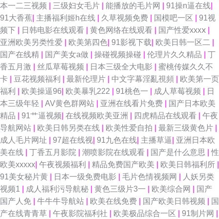
91色情影院 91视频综合网站 超碰成人91 国产在线播放ww福利 久久福利二
本一二三视频
|
三级妇女毛片
|
能播放的毛片网
|
91操n逼在线
|
91大香蕉
|
主播福利姬h在线
|
久草视频免费
|
国模吧一区
|
91视
区 欧美a在 日本不卡Ar 日韩种子天堂 色图2p 宅福利蜜桃社无圣光网 91传媒
频下
|
日韩电影在线观看
|
黄色网络在线观看
|
国产性爱xxxⅹ
|
亚洲欧美另类性爱
|
欧美第四色
|
91影视下载
|
欧美日韩一区二
|
动漫 91碰在线免费视频 91色色五月天色 91在线资源站 爱爱影院成人l 国产
国产在线精
|
国产美女a做
|
操碰视频操碰
|
伦理片久久精品
|
丁
香五月激
|
丝瓜草莓视频
|
日本三级全大电影
|
蜜桃传媒久久不
欧美伊人 国产欧美 韩国伦理天堂电影院 加勒比东京热色图AV 欧美久久频道
卡
|
豆花视频福利
|
最新伦理片
|
中文字幕淫亂視頻
|
欧美第一页
福利
|
欧美操逼96
|
欧美暴乳222
|
91桃色一
|
成人草莓视频
|
日
欧美日韩人妻精品中字 四虎AV淫国产精东 四虎成人av 亚洲狼人窝 在线午夜
本三级年轻
|
AV黄色群网站
|
亚洲在线看片免费
|
国产日本欧美
精品
|
91艹逼视频
|
在线视频欧美亚洲
|
四虎精品在线观看
|
午夜
浮力影院 91大香蕉精东麻豆 91精品视频在线 91原创论坛 91主播色 成人网
导航网站
|
欧美日韩另类在线
|
欧美性爱自拍
|
最新三级黄色片
|
成人毛片网址
|
97超在线视
|
91九色在线
|
主播草逼
|
亚洲日本欧
站免费看片91 国产精品国偷在线观看 老色友影院 免费黄色品尚在线 欧日美
美在线
|
丁香五月影院
|
潮喷影院在线观看
|
国产是什么意思
|
性
欧美xxxxx
|
午夜视频福利
|
精品免费国产欧美
|
欧美日韩福利所
|
不卡 日韩情色福利导航 亚洲国产欧美日本 影音先锋aaa资源 91秘在线 91自
91美女秘片黄
|
日本一级免费电影
|
毛片色情视频网
|
人妖另类
视频1
|
成人福利污导航秘
|
黄色三级片3一
|
欧美综合网
|
国产
产精品国 国产91免费在线视频 韩国色网深爱网 精品国产高清自在线拍 久久
国产人免
|
牛牛牛导航站
|
欧美在线免费
|
国产欧美日韩视频
|
国
产在线青青草
|
午夜影院福利社
|
欧美极品综合一区
|
91制片网
|