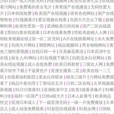
少妇
|
国产成人内射无码
|
内射视频网
|
欧美性爱第七页
|
在线观
看污网站
|
免费看的美女毛片
|
青青国产在线播放
|
无码性爱大
片
|
日本韩国免费
|
欧美国产在线视频
|
谁有色色网站
|
国产在线
噜噜色
|
91视频看片
|
爱豆视频在线看
|
岛国大片怎么下载
|
超碰
蝌蚪网
|
欧美性受第一页
|
亚洲欧美日韩丝袜
|
国产二区在线观
看
|
黑丝白浆在线观看
|
日本在线看免费
|
性欧美超碰人人爽
|
日
韩欧美视频在线
|
国一区二区无码
|
A片在线观看网址
|
永久免费
中文
|
岛国大片网站
|
潮喷网址
|
精品视频91
|
男女啪啪网站
|
黄
色三级性爱视频
|
在线日韩一卡
|
天美麻花果冻
|
日本高清中文
在线
|
操女人AV网站
|
91短视频下载污
|
自慰流水白丝网站
|
欧
美在线短视频
|
成人在线免费
|
欧美日韩射射
|
三级女人网
|
免费
看片软件下载
|
干逼黄色片
|
亚洲主播第二页
|
欧美在线一二三
区
|
在线看福利影院
|
美女白丝喷水
|
精东三级片
|
污网站免费观
看了
|
精品午夜伦理
|
丁香综合五月
|
日韩二区在线
|
久草视频最
新视频
|
91日日夜夜91
|
亚洲欧美中文
|
欧美1级黄录像片
|
91蝌
蚪少妇
|
福利一区国产
|
日韩a级大片
|
日本人妖番号
|
欧美精品
性交
|
亚洲日本成人
|
下一篇亚洲无码
|
一级一片免费播放
|
久草
后入
|
成人动漫免费观看
|
91影院在线观看
|
91熟女网
|
日韩欧