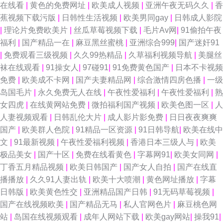
在线看
|
黄色的免费网址
|
欧美成人视频
|
亚洲午夜无码久久
|
香
蕉视频下载污版
|
日韩性生活视频
|
欧美男同gay
|
日韩成人影院
|
理论片免费欧美片
|
丝瓜草莓视频下载
|
毛片Av网
|
91偷拍午夜
福利
|
国产精品一在
|
麻豆黑丝蜜桃
|
亚洲综合999
|
国产迷奸91
|
免费观看三级视频
|
久久99热精品
|
久草福利视频导航
|
美腿丝
袜在线观看
|
91操女人
|
97碰91
|
91免费黄色国产
|
日本不卡视频
免费
|
欧美成不卡网
|
国产夫妻精品网
|
综合激情四房色播
|
一级
岛国毛片
|
永久免费无人在线
|
午夜性爱福利
|
午夜性爱福利
|
熟
女四虎
|
在线黄网站免费
|
微拍福利国产视频
|
欧美色图一区
|
人
人妻视频观看
|
日韩乱伦大片
|
成人影片影免费
|
日日夜夜爽爽
国产
|
欧美群人色院
|
91精品一区资源
|
91日韩导航
|
欧美在线中
文
|
91最新视频
|
午夜性爱福利视频
|
香港日本三级人与
|
欧美
极品美女
|
国产十区
|
免费在线看黄色
|
字幕网91
|
欧美女同网
|
丁香五月精品视频
|
欧美日韩国产
|
国产女人自拍
|
国产在线直
播播放
|
久久91人妻出轨
|
欧美十大喷潮
|
黄色网址播放
|
字幕
日韩版
|
欧美黄色性交
|
亚洲精品国产日韩
|
91无码草莓视频
|
国产在线视频欧美
|
国产精品无马
|
私人官网色片
|
麻豆桃色网
站
|
岛国在线视频观看
|
成年人网站下载
|
欧美gay网站
|
操我91
|