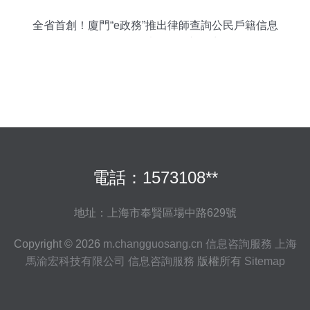
全省首創！廈門“e政務”推出律師查詢公民戶籍信息
服務，開啟法律便民新篇章
電話：1573108**
地址：上海市奉賢區場中路629號
Copyright © 2026
m.changguosang.cn
信息咨詢服務
上海
馬渝宏科技有限公司
信息咨詢服務
版權所有
Sitemap