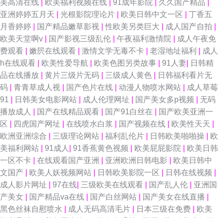
美高清在线
|
欧美福利视频在线
|
91成年影院
|
久久国产精品
|
亚洲婷婷五月天
|
光根影院理论片
|
欧美日韩中文一区
|
丁香五
月香婷婷
|
国产精品嫩草影视
|
性欧美另类巨大
|
成人国产自拍
|
欧美天堂啊v
|
国产影视三级乱伦
|
午夜福利激情院
|
成人午夜免
费观看
|
嫩屄在线观看
|
激情文学无毒不卡
|
老湿地址福利
|
成人
h在线观看
|
欧美性爱导航
|
欧美色图另类故事
|
91人妻
|
日韩精
品在线播放
|
黄片三级片无码
|
三级成人黄色
|
日韩福利看片无
码
|
青青草成人视
|
国产色片在线
|
动漫人物喷水网站
|
成人草莓
91
|
日韩美女电影网站
|
成人伦理网址
|
国产美女多p视频
|
无码
播放成人
|
国产在线精品观看
|
国产91白丝在
|
国产欧美亚洲一
区
|
四虎国产网址
|
在线喷水白浆
|
国产视频在线
|
欧美性天天
|
欧洲亚洲综合
|
三级理论网站
|
福利乱伦片
|
日韩欧美啪啪操
|
欧
美福利网站
|
91成人
|
91香蕉黄色视频
|
欧美屁屁影院
|
欧美日韩
一区不卡
|
在线观看国产亚洲
|
亚洲欧洲日韩电影
|
欧美日韩中
文国产
|
欧美人妖视频网站
|
日韩欧美影院一区
|
日韩在线视频
|
成人影片网址
|
97在线
|
三级欧美在线观看
|
国产乱人伦
|
亚洲国
产美女
|
国产精品va在线
|
国产白丝网站
|
国产美女在线直播
|
黑色丝袜自慰喷水
|
成人无码高清毛片
|
日本三级在免费
|
欧美