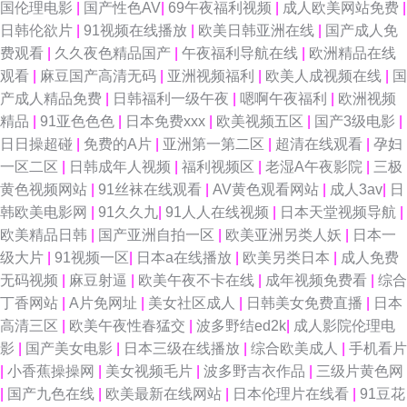
国伦理电影
|
国产性色AV
|
69午夜福利视频
|
成人欧美网站免费
|
日韩伦欲片
|
91视频在线播放
|
欧美日韩亚洲在线
|
国产成人免
费观看
|
久久夜色精品国产
|
午夜福利导航在线
|
欧洲精品在线
观看
|
麻豆国产高清无码
|
亚洲视频福利
|
欧美人成视频在线
|
国
产成人精品免费
|
日韩福利一级午夜
|
嗯啊午夜福利
|
欧洲视频
精品
|
91亚色色色
|
日本免费xxx
|
欧美视频五区
|
国产3级电影
|
日日操超碰
|
免费的A片
|
亚洲第一第二区
|
超清在线观看
|
孕妇
一区二区
|
日韩成年人视频
|
福利视频区
|
老湿A午夜影院
|
三极
黄色视频网站
|
91丝袜在线观看
|
AV黄色观看网站
|
成人3av
|
日
韩欧美电影网
|
91久久九
|
91人人在线视频
|
日本天堂视频导航
|
欧美精品日韩
|
国产亚洲自拍一区
|
欧美亚洲另类人妖
|
日本一
级大片
|
91视频一区
|
日本a在线播放
|
欧美另类日本
|
成人免费
无码视频
|
麻豆射逼
|
欧美午夜不卡在线
|
成年视频免费看
|
综合
丁香网站
|
A片免网址
|
美女社区成人
|
日韩美女免费直播
|
日本
高清三区
|
欧美午夜性春猛交
|
波多野结ed2k
|
成人影院伦理电
影
|
国产美女电影
|
日本三级在线播放
|
综合欧美成人
|
手机看片
|
小香蕉操操网
|
美女视频毛片
|
波多野吉衣作品
|
三级片黄色网
|
国产九色在线
|
欧美最新在线网站
|
日本伦理片在线看
|
91豆花