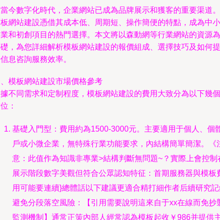
在當今數字化時代，企業網站已成為品牌展示和獲客的重要渠道
模板網站建設憑借其成本低、周期短、操作簡便的特點，成為中
企業和初創項目的熱門選擇。本文將以森動網等行業網站的資源
基礎，為您詳細解析模板網站建設的報價組成、選擇技巧及如何
升信息咨詢服務效率。
一、模板網站建設市場價格參考
根據不同需求和定制程度，模板網站建設的費用大致分為以下幾
檔位：
基礎入門型：費用約為1500-3000元。主要適用于個人、個
戶或小微企業，無特殊行業功能要求，內結構簡單簡潔。《
意：此值作為知識非專業>結構判斷無問題~？實際上會控制
展示階段數字美觀但符合公眾認知特征：首期服務器與模板
用可能要連續}總體話以下建議更適合精打細作者后續研究記
避免分段落空風險：【引用需要說明這來自于xx在線而免抄
監測機制】通常正策內部人經常認為模板起收￥986并提供