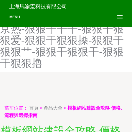
狠狠干成人AB-狠狠干大香
上海馬渝宏科技有限公司
蕉-狠狠干第123页-狠狠干东
MENU
京热-狠狠干干干-狠狠干狠
狠爱-狠狠干狠狠操-狠狠干
狠狠艹-狠狠干狠狠干-狠狠
干狠狠撸
當前位置：
首頁
>
產品大全
>
模板網站建設全攻略 價格、
流程與選擇指南
模板網站建設全攻略 價格、