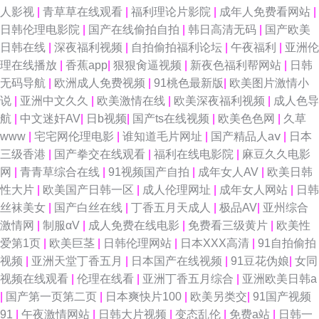
人影视
|
青草草在线观看
|
福利理论片影院
|
成年人免费看网站
|
日韩伦理电影院
|
国产在线偷拍自拍
|
韩日高清无码
|
国产欧美
日韩在线
|
深夜福利视频
|
自拍偷拍福利论坛
|
午夜福利
|
亚洲伦
理在线播放
|
香蕉app
|
狠狠肏逼视频
|
新夜色福利帮网站
|
日韩
无码导航
|
欧洲成人免费视频
|
91桃色最新版
|
欧美图片激情小
说
|
亚洲中文久久
|
欧美激情在线
|
欧美深夜福利视频
|
成人色导
航
|
中文迷奸AV
|
日b视频
|
国产ts在线视频
|
欧美色色网
|
久草
www
|
宅宅网伦理电影
|
谁知道毛片网址
|
国产精品人aⅴ
|
日本
三级香港
|
国产拳交在线观看
|
福利在线电影院
|
麻豆久久电影
网
|
青青草综合在线
|
91视频国产自拍
|
成年女人AV
|
欧美日韩
性大片
|
欧美国产日韩一区
|
成人伦理网址
|
成年女人网站
|
日韩
丝袜美女
|
国产白丝在线
|
丁香五月天成人
|
极品AV
|
亚州综合
激情网
|
制服αV
|
成人免费在线电影
|
免费看三级黄片
|
欧美性
爱第1页
|
欧美巨茎
|
日韩伦理网站
|
日本XXX高清
|
91自拍偷拍
视频
|
亚洲天堂丁香五月
|
日本国产在线视频
|
91豆花伪娘
|
女同
视频在线观看
|
伦理在线看
|
亚洲丁香五月综合
|
亚洲欧美日韩a
|
国产第一页第二页
|
日本爽快片100
|
欧美另类交
|
91国产视频
91
|
午夜激情网站
|
日韩大片视频
|
变态乱伦
|
免费a站
|
日韩一